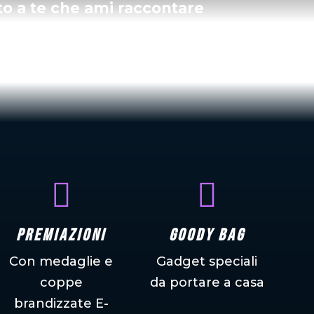
to a te che ami raccontare


Premiazioni
Goody Bag
Con medaglie e
Gadget speciali
coppe
da portare a casa
brandizzate E-