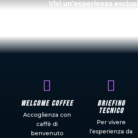
Vivi un’esperienza esclus


Welcome coffee
Briefing
tecnico
Accoglienza con
Per vivere
caffè di
l’esperienza da
benvenuto