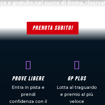
iva e gratuita nel cuore di Roma, riserva
emozioni, performance e lifestyle.
PRENOTA SUBITO!


Prove libere
GP PLUS
Entra in pista e
Lotta al traguardo
prendi
e premio al più
confidenza con il
veloce