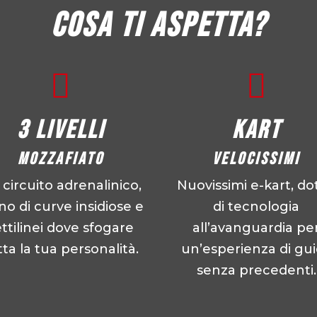
Cosa ti aspetta?


3 livelli
kart
mozzafiato
velocissimi
circuito adrenalinico,
Nuovissimi e-kart, dot
no di curve insidiose e
di tecnologia
ettilinei dove sfogare
all’avanguardia pe
tta la tua personalità.
un’esperienza di gu
senza precedenti.