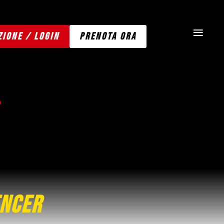
≡
ZIONE / LOGIN
PRENOTA ORA
encer